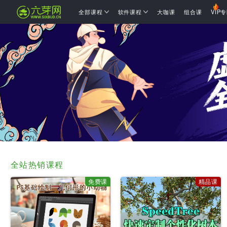
全部课程
软件课程
大
全站热销课程